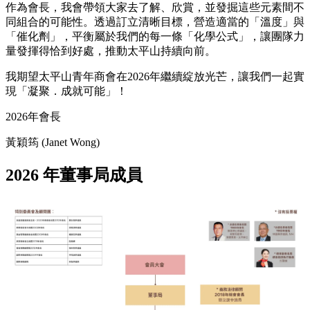
作為會長，我會帶領大家去了解、欣賞，並發掘這些元素間不
同組合的可能性。透過訂立清晰目標，營造適當的「溫度」與
「催化劑」，平衡屬於我們的每一條「化學公式」，讓團隊力
量發揮得恰到好處，推動太平山持續向前。
我期望太平山青年商會在2026年繼續綻放光芒，讓我們一起實
現「凝聚．成就可能」！
2026年會長
黃穎筠 (Janet Wong)
2026 年董事局成員