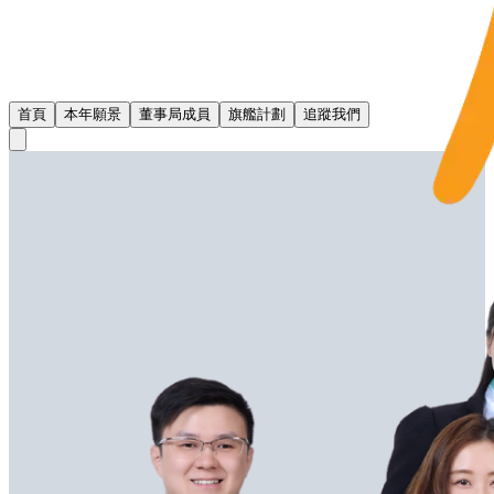
首頁
本年願景
董事局成員
旗艦計劃
追蹤我們