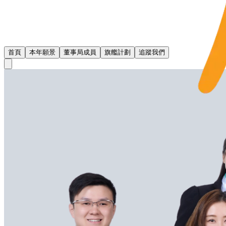
首頁
本年願景
董事局成員
旗艦計劃
追蹤我們