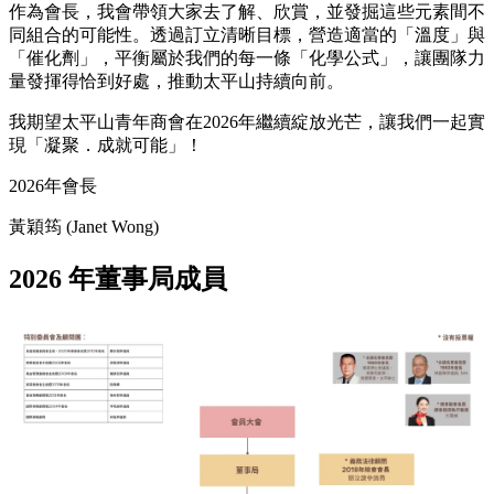
作為會長，我會帶領大家去了解、欣賞，並發掘這些元素間不
同組合的可能性。透過訂立清晰目標，營造適當的「溫度」與
「催化劑」，平衡屬於我們的每一條「化學公式」，讓團隊力
量發揮得恰到好處，推動太平山持續向前。
我期望太平山青年商會在2026年繼續綻放光芒，讓我們一起實
現「凝聚．成就可能」！
2026年會長
黃穎筠 (Janet Wong)
2026 年董事局成員