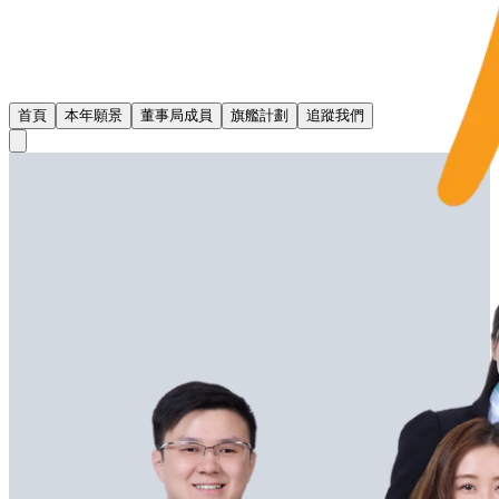
首頁
本年願景
董事局成員
旗艦計劃
追蹤我們