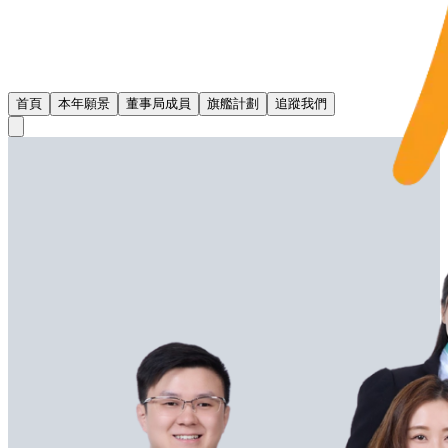
首頁
本年願景
董事局成員
旗艦計劃
追蹤我們