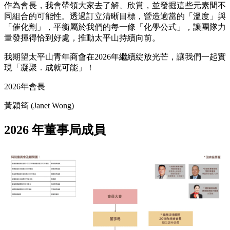
作為會長，我會帶領大家去了解、欣賞，並發掘這些元素間不
同組合的可能性。透過訂立清晰目標，營造適當的「溫度」與
「催化劑」，平衡屬於我們的每一條「化學公式」，讓團隊力
量發揮得恰到好處，推動太平山持續向前。
我期望太平山青年商會在2026年繼續綻放光芒，讓我們一起實
現「凝聚．成就可能」！
2026年會長
黃穎筠 (Janet Wong)
2026 年董事局成員