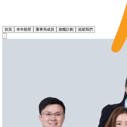
首頁
本年願景
董事局成員
旗艦計劃
追蹤我們