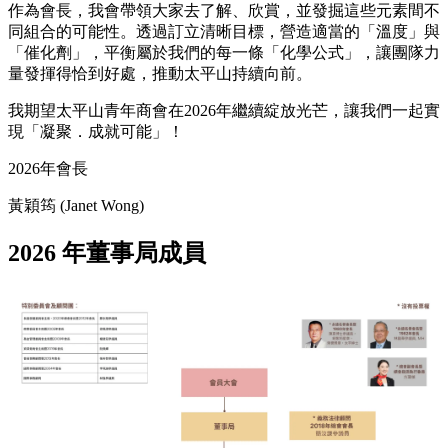
作為會長，我會帶領大家去了解、欣賞，並發掘這些元素間不
同組合的可能性。透過訂立清晰目標，營造適當的「溫度」與
「催化劑」，平衡屬於我們的每一條「化學公式」，讓團隊力
量發揮得恰到好處，推動太平山持續向前。
我期望太平山青年商會在2026年繼續綻放光芒，讓我們一起實
現「凝聚．成就可能」！
2026年會長
黃穎筠 (Janet Wong)
2026 年董事局成員