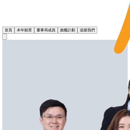
首頁
本年願景
董事局成員
旗艦計劃
追蹤我們