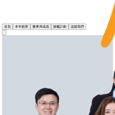
首頁
本年願景
董事局成員
旗艦計劃
追蹤我們