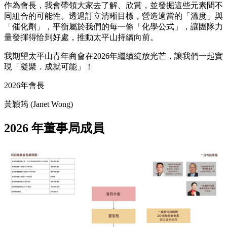
作為會長，我會帶領大家去了解、欣賞，並發掘這些元素間不
同組合的可能性。透過訂立清晰目標，營造適當的「溫度」與
「催化劑」，平衡屬於我們的每一條「化學公式」，讓團隊力
量發揮得恰到好處，推動太平山持續向前。
我期望太平山青年商會在2026年繼續綻放光芒，讓我們一起實
現「凝聚．成就可能」！
2026年會長
黃穎筠 (Janet Wong)
2026 年董事局成員