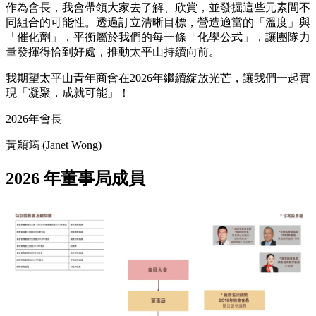
作為會長，我會帶領大家去了解、欣賞，並發掘這些元素間不
同組合的可能性。透過訂立清晰目標，營造適當的「溫度」與
「催化劑」，平衡屬於我們的每一條「化學公式」，讓團隊力
量發揮得恰到好處，推動太平山持續向前。
我期望太平山青年商會在2026年繼續綻放光芒，讓我們一起實
現「凝聚．成就可能」！
2026年會長
黃穎筠 (Janet Wong)
2026 年董事局成員