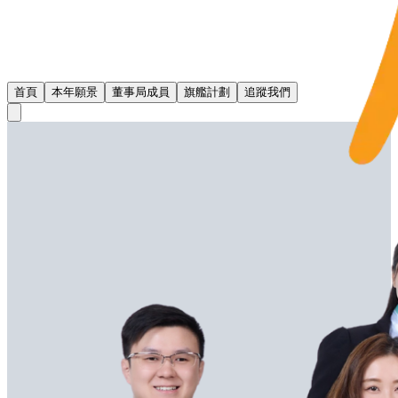
首頁
本年願景
董事局成員
旗艦計劃
追蹤我們