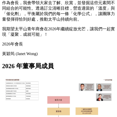
作為會長，我會帶領大家去了解、欣賞，並發掘這些元素間不
同組合的可能性。透過訂立清晰目標，營造適當的「溫度」與
「催化劑」，平衡屬於我們的每一條「化學公式」，讓團隊力
量發揮得恰到好處，推動太平山持續向前。
我期望太平山青年商會在2026年繼續綻放光芒，讓我們一起實
現「凝聚．成就可能」！
2026年會長
黃穎筠 (Janet Wong)
2026 年董事局成員