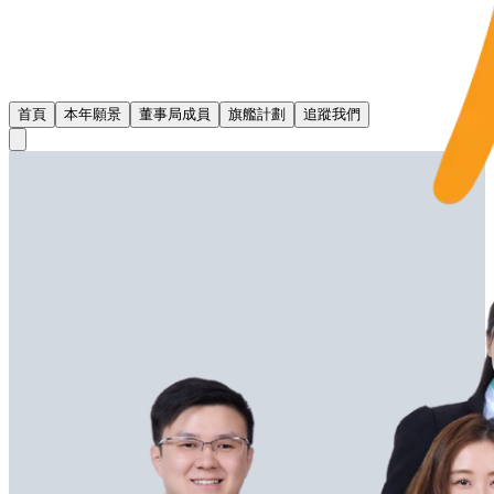
首頁
本年願景
董事局成員
旗艦計劃
追蹤我們