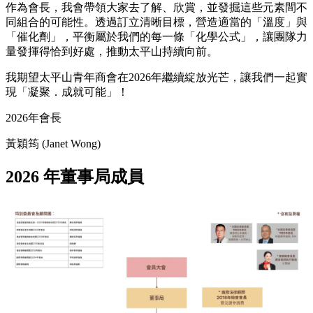
作為會長，我會帶領大家去了解、欣賞，並發掘這些元素間不
同組合的可能性。透過訂立清晰目標，營造適當的「溫度」與
「催化劑」，平衡屬於我們的每一條「化學公式」，讓團隊力
量發揮得恰到好處，推動太平山持續向前。
我期望太平山青年商會在2026年繼續綻放光芒，讓我們一起實
現「凝聚．成就可能」！
2026年會長
黃穎筠 (Janet Wong)
2026 年董事局成員