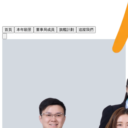
首頁
本年願景
董事局成員
旗艦計劃
追蹤我們