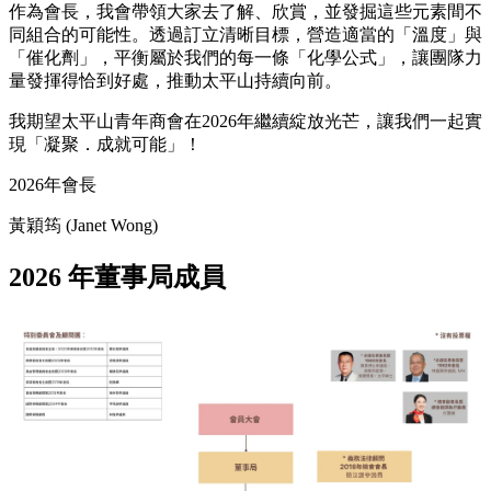
作為會長，我會帶領大家去了解、欣賞，並發掘這些元素間不
同組合的可能性。透過訂立清晰目標，營造適當的「溫度」與
「催化劑」，平衡屬於我們的每一條「化學公式」，讓團隊力
量發揮得恰到好處，推動太平山持續向前。
我期望太平山青年商會在2026年繼續綻放光芒，讓我們一起實
現「凝聚．成就可能」！
2026年會長
黃穎筠 (Janet Wong)
2026 年董事局成員