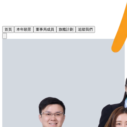
首頁
本年願景
董事局成員
旗艦計劃
追蹤我們