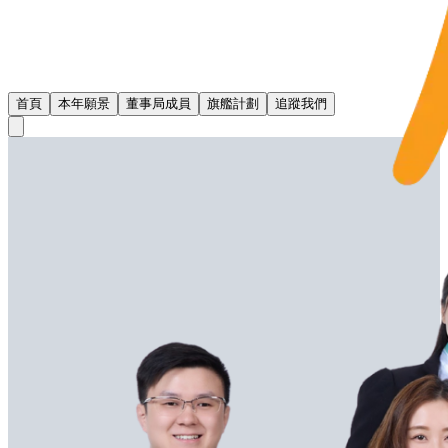
首頁
本年願景
董事局成員
旗艦計劃
追蹤我們