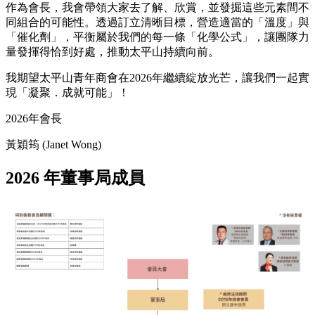
作為會長，我會帶領大家去了解、欣賞，並發掘這些元素間不
同組合的可能性。透過訂立清晰目標，營造適當的「溫度」與
「催化劑」，平衡屬於我們的每一條「化學公式」，讓團隊力
量發揮得恰到好處，推動太平山持續向前。
我期望太平山青年商會在2026年繼續綻放光芒，讓我們一起實
現「凝聚．成就可能」！
2026年會長
黃穎筠 (Janet Wong)
2026 年董事局成員