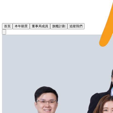
首頁
本年願景
董事局成員
旗艦計劃
追蹤我們