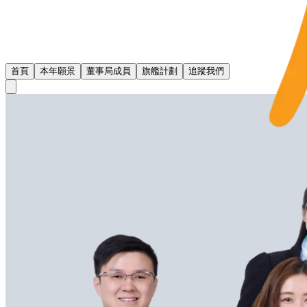
首頁
本年願景
董事局成員
旗艦計劃
追蹤我們