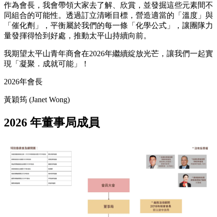
作為會長，我會帶領大家去了解、欣賞，並發掘這些元素間不
同組合的可能性。透過訂立清晰目標，營造適當的「溫度」與
「催化劑」，平衡屬於我們的每一條「化學公式」，讓團隊力
量發揮得恰到好處，推動太平山持續向前。
我期望太平山青年商會在2026年繼續綻放光芒，讓我們一起實
現「凝聚．成就可能」！
2026年會長
黃穎筠 (Janet Wong)
2026 年董事局成員