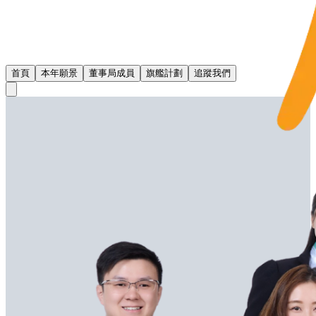
首頁
本年願景
董事局成員
旗艦計劃
追蹤我們