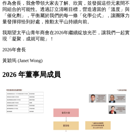
作為會長，我會帶領大家去了解、欣賞，並發掘這些元素間不
同組合的可能性。透過訂立清晰目標，營造適當的「溫度」與
「催化劑」，平衡屬於我們的每一條「化學公式」，讓團隊力
量發揮得恰到好處，推動太平山持續向前。
我期望太平山青年商會在2026年繼續綻放光芒，讓我們一起實
現「凝聚．成就可能」！
2026年會長
黃穎筠 (Janet Wong)
2026 年董事局成員