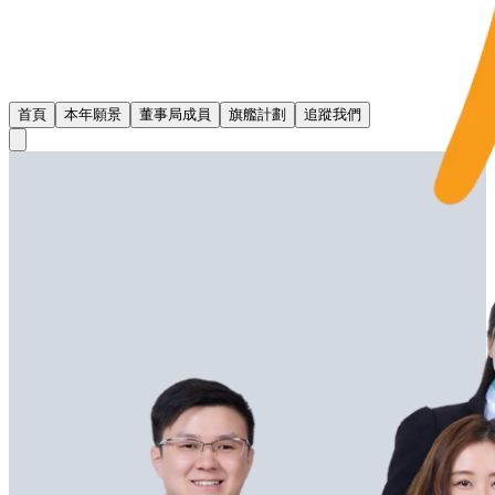
首頁
本年願景
董事局成員
旗艦計劃
追蹤我們