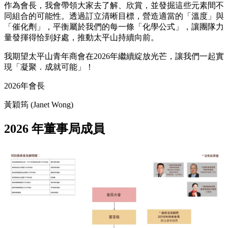
作為會長，我會帶領大家去了解、欣賞，並發掘這些元素間不
同組合的可能性。透過訂立清晰目標，營造適當的「溫度」與
「催化劑」，平衡屬於我們的每一條「化學公式」，讓團隊力
量發揮得恰到好處，推動太平山持續向前。
我期望太平山青年商會在2026年繼續綻放光芒，讓我們一起實
現「凝聚．成就可能」！
2026年會長
黃穎筠 (Janet Wong)
2026 年董事局成員