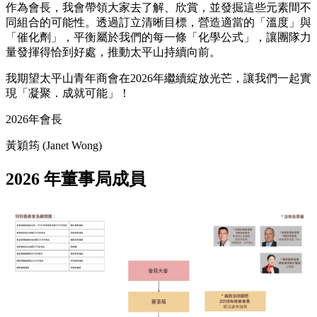
作為會長，我會帶領大家去了解、欣賞，並發掘這些元素間不
同組合的可能性。透過訂立清晰目標，營造適當的「溫度」與
「催化劑」，平衡屬於我們的每一條「化學公式」，讓團隊力
量發揮得恰到好處，推動太平山持續向前。
我期望太平山青年商會在2026年繼續綻放光芒，讓我們一起實
現「凝聚．成就可能」！
2026年會長
黃穎筠 (Janet Wong)
2026 年董事局成員