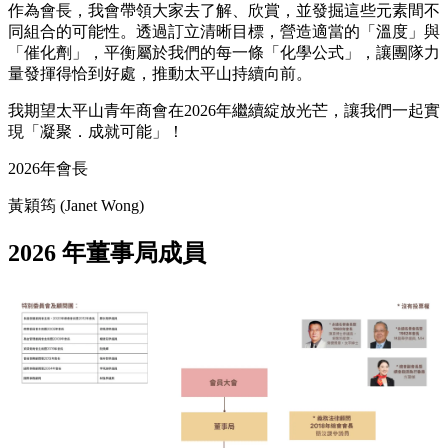
作為會長，我會帶領大家去了解、欣賞，並發掘這些元素間不
同組合的可能性。透過訂立清晰目標，營造適當的「溫度」與
「催化劑」，平衡屬於我們的每一條「化學公式」，讓團隊力
量發揮得恰到好處，推動太平山持續向前。
我期望太平山青年商會在2026年繼續綻放光芒，讓我們一起實
現「凝聚．成就可能」！
2026年會長
黃穎筠 (Janet Wong)
2026 年董事局成員