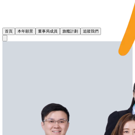
首頁
本年願景
董事局成員
旗艦計劃
追蹤我們