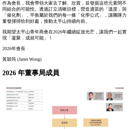
作為會長，我會帶領大家去了解、欣賞，並發掘這些元素間不
同組合的可能性。透過訂立清晰目標，營造適當的「溫度」與
「催化劑」，平衡屬於我們的每一條「化學公式」，讓團隊力
量發揮得恰到好處，推動太平山持續向前。
我期望太平山青年商會在2026年繼續綻放光芒，讓我們一起實
現「凝聚．成就可能」！
2026年會長
黃穎筠 (Janet Wong)
2026 年董事局成員