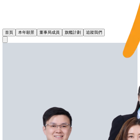
首頁
本年願景
董事局成員
旗艦計劃
追蹤我們