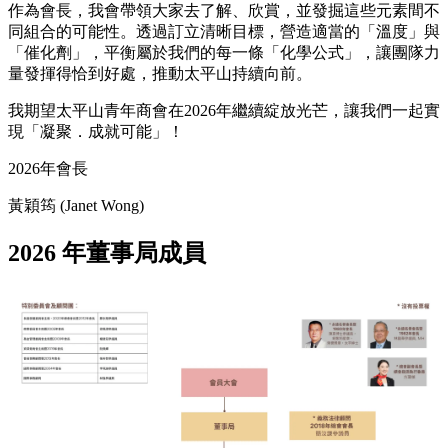
作為會長，我會帶領大家去了解、欣賞，並發掘這些元素間不
同組合的可能性。透過訂立清晰目標，營造適當的「溫度」與
「催化劑」，平衡屬於我們的每一條「化學公式」，讓團隊力
量發揮得恰到好處，推動太平山持續向前。
我期望太平山青年商會在2026年繼續綻放光芒，讓我們一起實
現「凝聚．成就可能」！
2026年會長
黃穎筠 (Janet Wong)
2026 年董事局成員