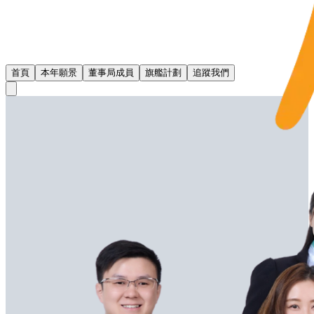
首頁
本年願景
董事局成員
旗艦計劃
追蹤我們