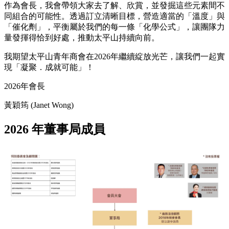
作為會長，我會帶領大家去了解、欣賞，並發掘這些元素間不
同組合的可能性。透過訂立清晰目標，營造適當的「溫度」與
「催化劑」，平衡屬於我們的每一條「化學公式」，讓團隊力
量發揮得恰到好處，推動太平山持續向前。
我期望太平山青年商會在2026年繼續綻放光芒，讓我們一起實
現「凝聚．成就可能」！
2026年會長
黃穎筠 (Janet Wong)
2026 年董事局成員