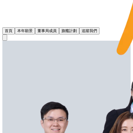
首頁
本年願景
董事局成員
旗艦計劃
追蹤我們