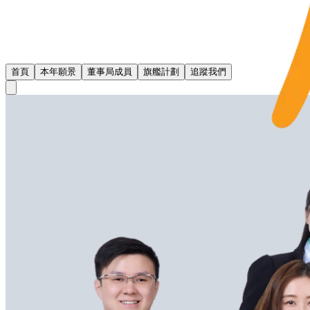
首頁
本年願景
董事局成員
旗艦計劃
追蹤我們