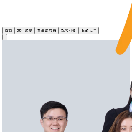
首頁
本年願景
董事局成員
旗艦計劃
追蹤我們