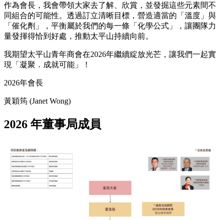
作為會長，我會帶領大家去了解、欣賞，並發掘這些元素間不
同組合的可能性。透過訂立清晰目標，營造適當的「溫度」與
「催化劑」，平衡屬於我們的每一條「化學公式」，讓團隊力
量發揮得恰到好處，推動太平山持續向前。
我期望太平山青年商會在2026年繼續綻放光芒，讓我們一起實
現「凝聚．成就可能」！
2026年會長
黃穎筠 (Janet Wong)
2026 年董事局成員