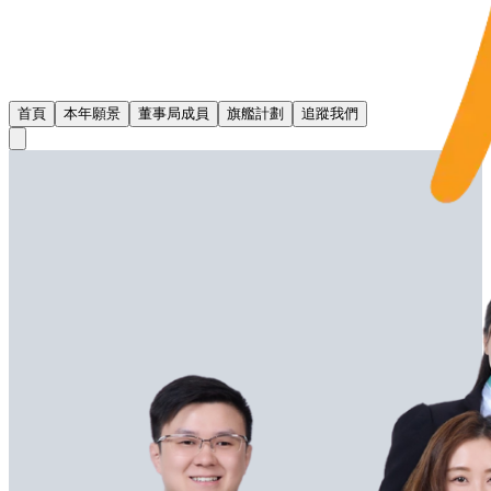
首頁
本年願景
董事局成員
旗艦計劃
追蹤我們