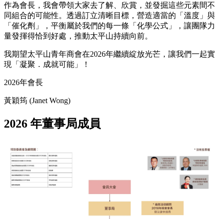
作為會長，我會帶領大家去了解、欣賞，並發掘這些元素間不
同組合的可能性。透過訂立清晰目標，營造適當的「溫度」與
「催化劑」，平衡屬於我們的每一條「化學公式」，讓團隊力
量發揮得恰到好處，推動太平山持續向前。
我期望太平山青年商會在2026年繼續綻放光芒，讓我們一起實
現「凝聚．成就可能」！
2026年會長
黃穎筠 (Janet Wong)
2026 年董事局成員