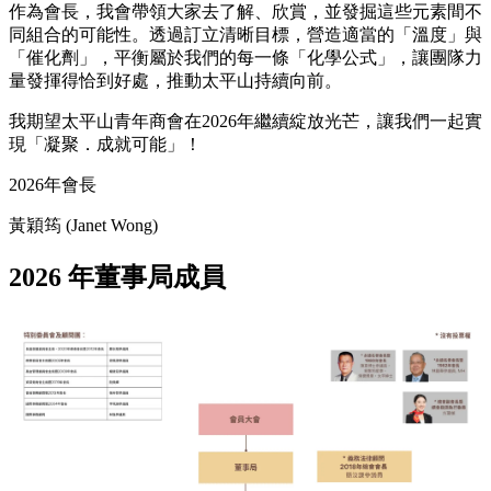
作為會長，我會帶領大家去了解、欣賞，並發掘這些元素間不
同組合的可能性。透過訂立清晰目標，營造適當的「溫度」與
「催化劑」，平衡屬於我們的每一條「化學公式」，讓團隊力
量發揮得恰到好處，推動太平山持續向前。
我期望太平山青年商會在2026年繼續綻放光芒，讓我們一起實
現「凝聚．成就可能」！
2026年會長
黃穎筠 (Janet Wong)
2026 年董事局成員