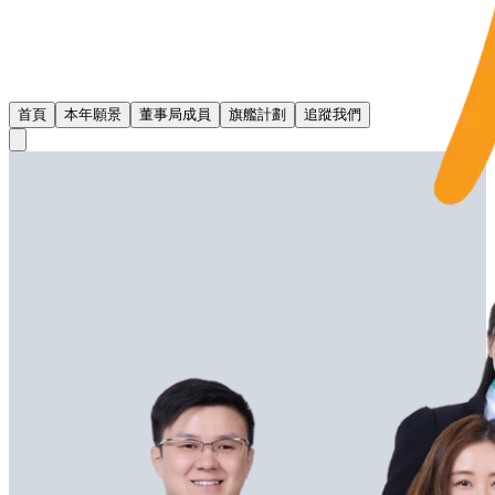
首頁
本年願景
董事局成員
旗艦計劃
追蹤我們