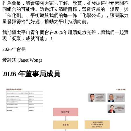
作為會長，我會帶領大家去了解、欣賞，並發掘這些元素間不
同組合的可能性。透過訂立清晰目標，營造適當的「溫度」與
「催化劑」，平衡屬於我們的每一條「化學公式」，讓團隊力
量發揮得恰到好處，推動太平山持續向前。
我期望太平山青年商會在2026年繼續綻放光芒，讓我們一起實
現「凝聚．成就可能」！
2026年會長
黃穎筠 (Janet Wong)
2026 年董事局成員