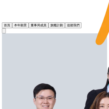
首頁
本年願景
董事局成員
旗艦計劃
追蹤我們