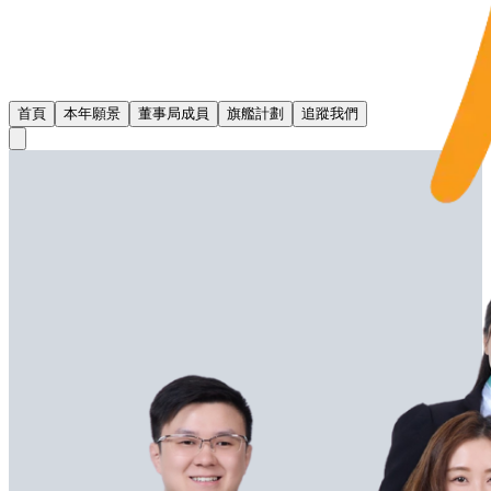
首頁
本年願景
董事局成員
旗艦計劃
追蹤我們