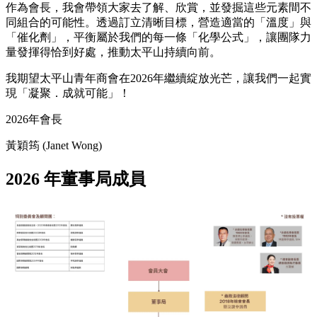
作為會長，我會帶領大家去了解、欣賞，並發掘這些元素間不
同組合的可能性。透過訂立清晰目標，營造適當的「溫度」與
「催化劑」，平衡屬於我們的每一條「化學公式」，讓團隊力
量發揮得恰到好處，推動太平山持續向前。
我期望太平山青年商會在2026年繼續綻放光芒，讓我們一起實
現「凝聚．成就可能」！
2026年會長
黃穎筠 (Janet Wong)
2026 年董事局成員